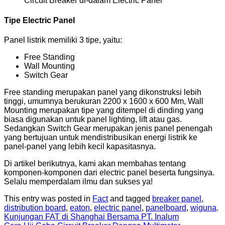
Circuit Breaker di-dalam Electric Panel
Tipe Electric Panel
Panel listrik memiliki 3 tipe, yaitu:
Free Standing
Wall Mounting
Switch Gear
Free standing merupakan panel yang dikonstruksi lebih
tinggi, umumnya berukuran 2200 x 1600 x 600 Mm, Wall
Mounting merupakan tipe yang ditempel di dinding yang
biasa digunakan untuk panel lighting, lift atau gas.
Sedangkan Switch Gear merupakan jenis panel penengah
yang bertujuan untuk mendistribusikan energi listrik ke
panel-panel yang lebih kecil kapasitasnya.
Di artikel berikutnya, kami akan membahas tentang
komponen-komponen dari electric panel beserta fungsinya.
Selalu memperdalam ilmu dan sukses ya!
This entry was posted in
Fact
and tagged
breaker panel
,
distribution board
,
eaton
,
electric panel
,
panelboard
,
wiguna
.
Kunjungan FAT di Shanghai Bersama PT. Inalum